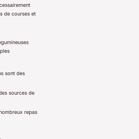
écessairement
s de courses et
 légumineuses
ples
ns sont des
t des sources de
e nombreux repas