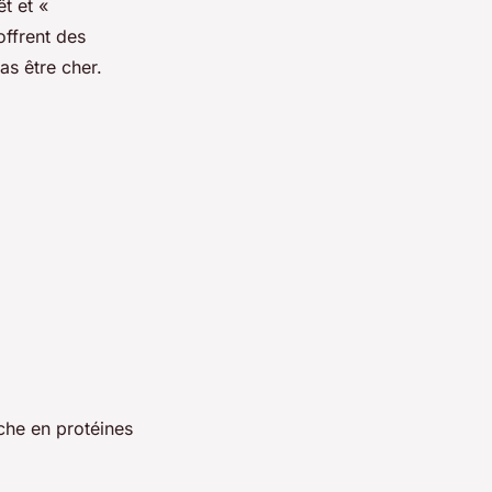
t et «
ffrent des
as être cher.
che en protéines