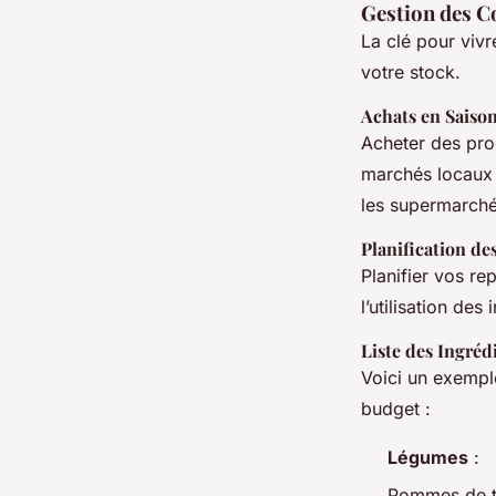
Gestion des C
La clé pour viv
votre stock.
Achats en Saiso
Acheter des prod
marchés locaux 
les supermarché
Planification de
Planifier vos re
l’utilisation de
Liste des Ingréd
Voici un exempl
budget :
Légumes
:
Pommes de t