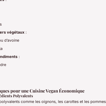
s
tiers végétaux
:
ou d’avoine
ja
ondiments
:
udre
iques pour une Cuisine Vegan Économique
rédients Polyvalents
 polyvalents comme les oignons, les carottes et les pommes