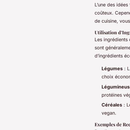
L’une des idées 
coûteux. Cepend
de cuisine, vou
Utilisation d’In
Les ingrédients 
sont généraleme
d’ingrédients é
Légumes
: L
choix économ
Légumineus
protéines vég
Céréales
: L
vegan.
Exemples de Re