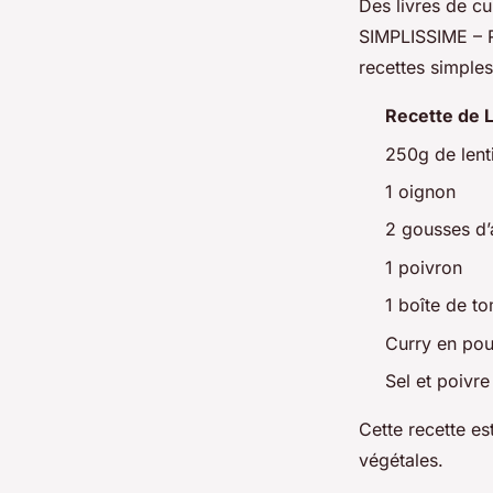
Des livres de c
SIMPLISSIME – R
recettes simple
Recette de L
250g de lenti
1 oignon
2 gousses d’a
1 poivron
1 boîte de t
Curry en po
Sel et poivre
Cette recette es
végétales.