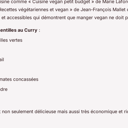
uisine comme « Cuisine vegan petit budget » de Marie Laforê
ecettes végétariennes et vegan » de Jean-François Mallet o
s et accessibles qui démontrent que manger vegan ne doit p
entilles au Curry
:
lles vertes
il
omates concassées
udre
t non seulement délicieuse mais aussi très économique et ri