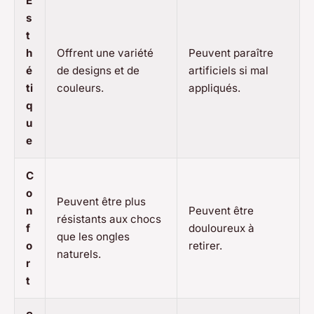
E
s
t
h
Offrent une variété
Peuvent paraître
é
de designs et de
artificiels si mal
ti
couleurs.
appliqués.
q
u
e
C
o
Peuvent être plus
n
Peuvent être
résistants aux chocs
f
douloureux à
que les ongles
o
retirer.
naturels.
r
t