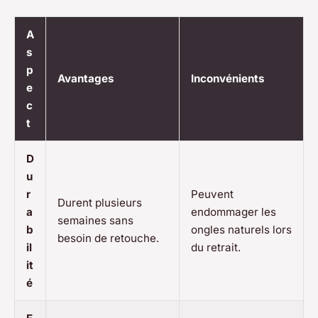
A
s
p
Avantages
Inconvénients
e
c
t
D
u
r
Peuvent
Durent plusieurs
a
endommager les
semaines sans
b
ongles naturels lors
besoin de retouche.
il
du retrait.
it
é