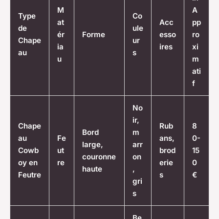
M
A
Type
Co
at
Acc
pp
de
ule
ér
Forme
esso
ro
Chape
ur
ia
ires
xi
au
s
u
m
ati
f
No
ir,
Chape
Rub
8
Bord
m
au
Fe
ans,
0-
large,
arr
Cowb
ut
brod
15
couronne
on
oy en
re
erie
0
haute
,
Feutre
s
€
gri
s
Be