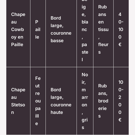
ig
Rub
Chape
e,
ans
4
Bord
au
P
bla
en
0-
large,
Cowb
ail
nc
tissu
10
couronne
oy en
le
,
,
0
basse
Paille
pa
fleur
€
ste
s
l
No
Fe
ir,
10
ut
Rub
Chape
Bord
m
0-
re
ans,
au
large,
arr
2
ou
brod
Stetso
couronne
on
0
pa
erie
n
haute
,
0
ill
s
gri
€
e
s