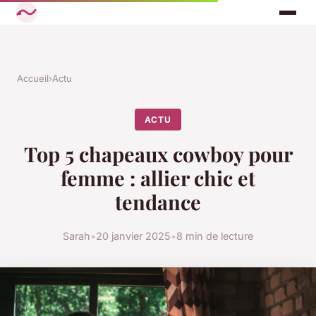
Accueil
›
Actu
ACTU
Top 5 chapeaux cowboy pour
femme : allier chic et
tendance
Sarah
•
20 janvier 2025
•
8 min de lecture