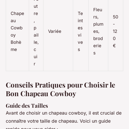
ut
Fleu
Chape
re
Te
rs,
50
au
,
int
plum
-
Cowb
p
es
Variée
es,
12
oy
ail
vi
brod
0
Bohè
le,
ve
erie
€
me
c
s
s
ui
r
Conseils Pratiques pour Choisir le
Bon Chapeau Cowboy
Guide des Tailles
Avant de choisir un chapeau cowboy, il est crucial de
connaître votre taille de chapeau. Voici un guide