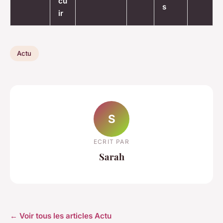
cu
s
ir
Actu
S
ECRIT PAR
Sarah
← Voir tous les articles Actu