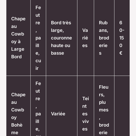
Fe
ut
Chape
re
Bord très
Rub
6
au
,
large,
Va
ans,
0-
Cowb
pa
couronne
rié
brod
15
oy à
ill
haute ou
es
erie
0
Large
e,
basse
s
€
Bord
cu
ir
Fe
Fleu
ut
Chape
rs,
re
Tei
au
plu
,
nt
Cowb
mes
pa
Variée
es
oy
,
ill
viv
Bohè
brod
e,
es
me
erie