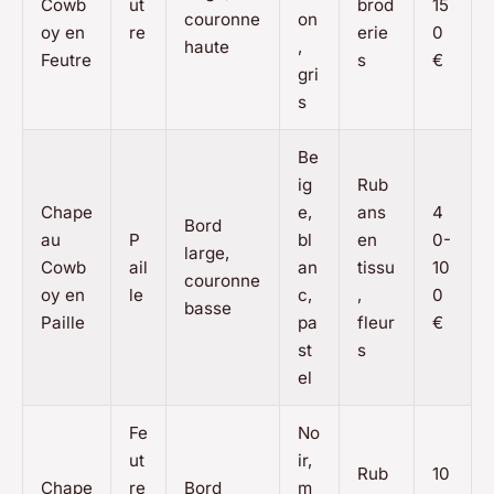
Cowb
ut
brod
15
couronne
on
oy en
re
erie
0
haute
,
Feutre
s
€
gri
s
Be
ig
Rub
Chape
e,
ans
4
Bord
au
P
bl
en
0-
large,
Cowb
ail
an
tissu
10
couronne
oy en
le
c,
,
0
basse
Paille
pa
fleur
€
st
s
el
Fe
No
ut
ir,
Rub
10
Chape
re
Bord
m