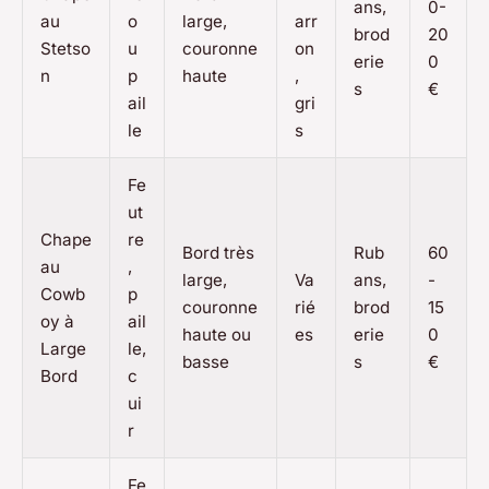
ans,
0-
au
o
large,
arr
brod
20
Stetso
u
couronne
on
erie
0
n
p
haute
,
s
€
ail
gri
le
s
Fe
ut
Chape
re
Bord très
Rub
60
au
,
large,
Va
ans,
-
Cowb
p
couronne
rié
brod
15
oy à
ail
haute ou
es
erie
0
Large
le,
basse
s
€
Bord
c
ui
r
Fe